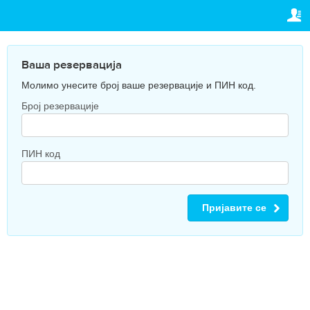
TRAVELIS.COM BUSINESS
ВАША РЕЗЕРВАЦИЈА
Property management system
Ваша резервација
ПОДЕШАВАЊА
Ваша резервација
Channel manager
Молимо унесите број ваше резервације и ПИН код.
Српски (ћир)
Booking engine
Број резервације
Dhs.
AED
Your property website
ПИН код
Online payments
Secure hosting
Пријавите се
Pricing