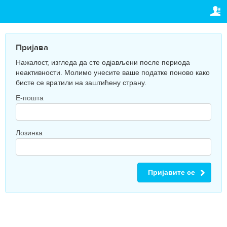
TRAVELIS.COM BUSINESS
ВАША РЕЗЕРВАЦИЈА
Property management system
Ваша резервација
ПОДЕШАВАЊА
Пријава
Channel manager
Нажалост, изгледа да сте одјављени после периода
Српски (ћир)
неактивности. Молимо унесите ваше податке поново како
Booking engine
бисте се вратили на заштићену страну.
€
EUR
Your property website
Е-пошта
Online payments
Лозинка
Secure hosting
Pricing
Пријавите се