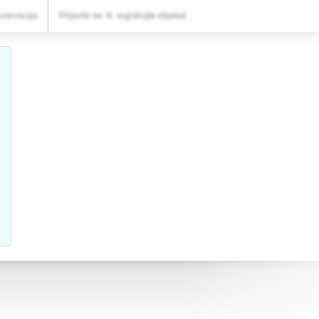
VAŠA REZERVACIJA
ezervacija
Prijavite se
ili
registrujte objekat
Vaša rezervacija
PODEŠAVANJA
Srpski (lat)
RSD
RSD